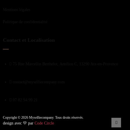
Mentions légales
Politique de confidentialité
Contact et Localisation
75 Rue Marcellin Berthelot, Antélios C, 13290 Aix-en-Provence
contact@myselfiecompany.com
07 82 94 99 21
Copyright © 2026 Myselfiecompany. Tous droits réservés.
design avec 💛 par
Code Circle