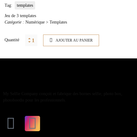
Tag:
templates
Jeu de 3 templates
Catégorie :
Numérique > Templates
Quantité
AJOUTER AU PANIER
My Selfie Company conçoit et fabrique des bornes selfie, photo box,
photobooths pour les professionnels.