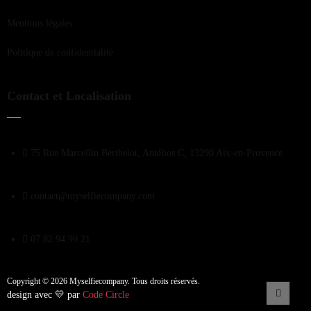
Mentions légales
Politique de confidentialité
Contact et Localisation
75 Rue Marcellin Berthelot, Antélios C, 13290 Aix-en-Provence
contact@myselfiecompany.com
07 82 94 99 21
Copyright © 2026 Myselfiecompany. Tous droits réservés.
design avec 💛 par
Code Circle