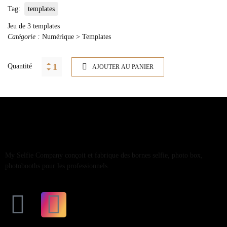
Tag:
templates
Jeu de 3 templates
Catégorie :
Numérique > Templates
Quantité
AJOUTER AU PANIER
My Selfie Company conçoit et fabrique des bornes selfie, photo box,
photobooths pour les professionnels.