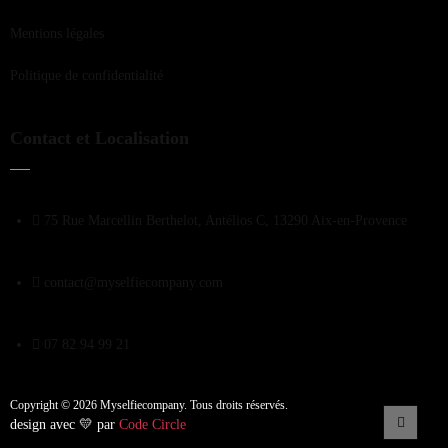
Mentions légales
Politique de confidentialité
Contact et Localisation
75 Rue Marcellin Berthelot, Antélios C, 13290 Aix-en-Provence
contact@myselfiecompany.com
07 82 94 99 21
Copyright © 2026 Myselfiecompany. Tous droits réservés.
design avec 💛 par
Code Circle