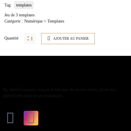
Tag:
templates
Jeu de 3 templates
Catégorie :
Numérique > Templates
Quantité
AJOUTER AU PANIER
My Selfie Company conçoit et fabrique des bornes selfie, photo box,
photobooths pour les professionnels.