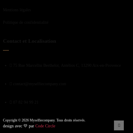
Mentions légales
Politique de confidentialité
Contact et Localisation
75 Rue Marcellin Berthelot, Antélios C, 13290 Aix-en-Provence
contact@myselfiecompany.com
07 82 94 99 21
Copyright © 2026 Myselfiecompany. Tous droits réservés.
design avec 💛 par
Code Circle