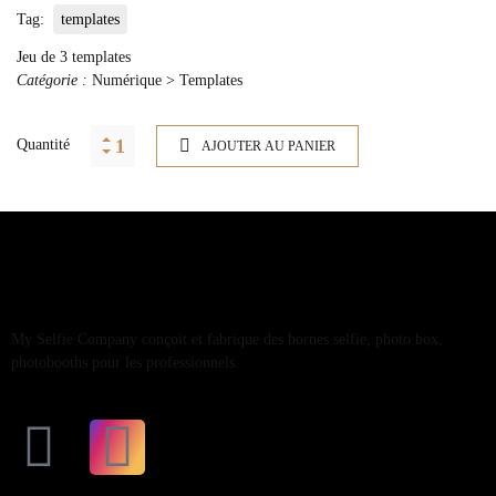
Tag:
templates
Jeu de 3 templates
Catégorie :
Numérique > Templates
Quantité
AJOUTER AU PANIER
My Selfie Company conçoit et fabrique des bornes selfie, photo box,
photobooths pour les professionnels.