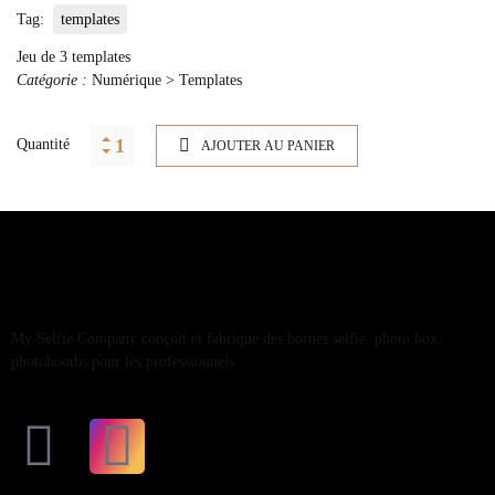
Tag:
templates
Jeu de 3 templates
Catégorie :
Numérique > Templates
Quantité
AJOUTER AU PANIER
My Selfie Company conçoit et fabrique des bornes selfie, photo box,
photobooths pour les professionnels.