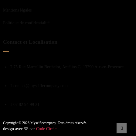
Mentions légales
Politique de confidentialité
Contact et Localisation
75 Rue Marcellin Berthelot, Antélios C, 13290 Aix-en-Provence
contact@myselfiecompany.com
07 82 94 99 21
Copyright © 2026 Myselfiecompany. Tous droits réservés.
design avec 💛 par
Code Circle