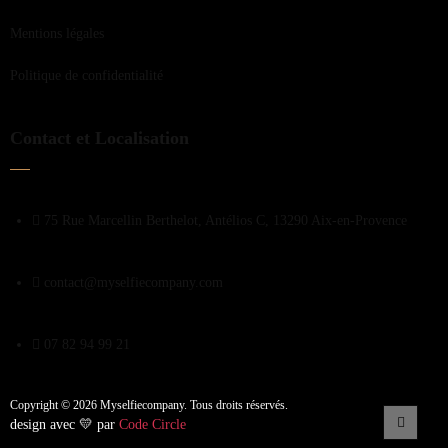
Mentions légales
Politique de confidentialité
Contact et Localisation
75 Rue Marcellin Berthelot, Antélios C, 13290 Aix-en-Provence
contact@myselfiecompany.com
07 82 94 99 21
Copyright © 2026 Myselfiecompany. Tous droits réservés.
design avec 💛 par
Code Circle