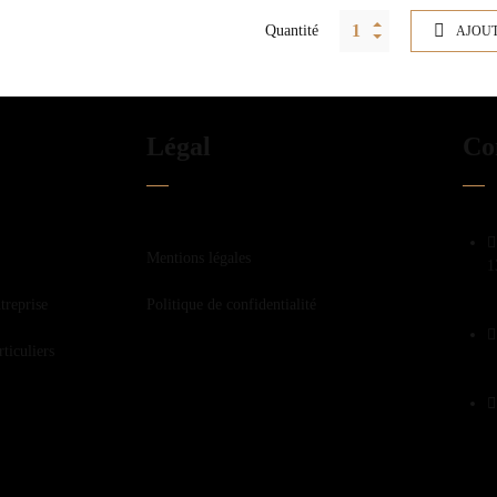
Quantité
AJOUT
Légal
Co
Mentions légales
1
treprise
Politique de confidentialité
ticuliers