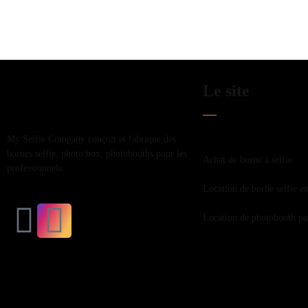
Le site
My Selfie Company conçoit et fabrique des
bornes selfie, photo box, photobooths pour les
Achat de borne à selfie
professionnels.
Location de borne selfie en
Location de photobooth par