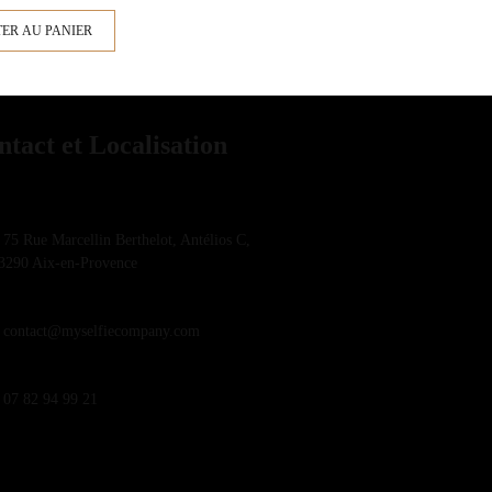
ER AU PANIER
ntact et Localisation
75 Rue Marcellin Berthelot, Antélios C,
3290 Aix-en-Provence
contact@myselfiecompany.com
07 82 94 99 21