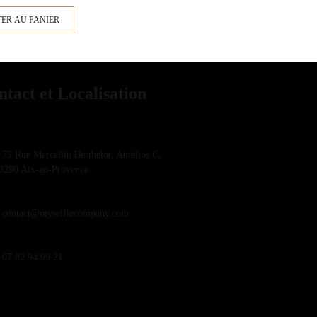
ER AU PANIER
ntact et Localisation
75 Rue Marcellin Berthelot, Antélios C,
3290 Aix-en-Provence
contact@myselfiecompany.com
07 82 94 99 21