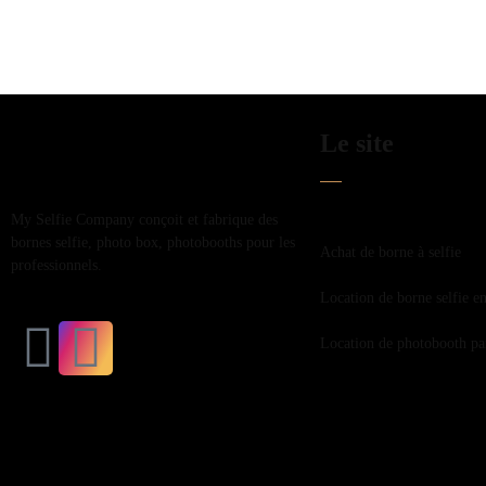
Le site
My Selfie Company conçoit et fabrique des
bornes selfie, photo box, photobooths pour les
Achat de borne à selfie
professionnels.
Location de borne selfie en
Location de photobooth par