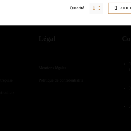
Quantité
AJOUT
Légal
Co
Mentions légales
1
treprise
Politique de confidentialité
ticuliers