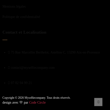
Mentions légales
Politique de confidentialité
Contact et Localisation
75 Rue Marcellin Berthelot, Antélios C, 13290 Aix-en-Provence
contact@myselfiecompany.com
07 82 94 99 21
Copyright © 2026 Myselfiecompany. Tous droits réservés.
design avec 💛 par
Code Circle